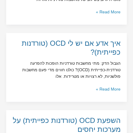
Read More »
איך
איך אדע אם יש לי OCD (טורדנות
אדע
כפייתית)?
אם
יש
הגבול הדק: מתי מחשבות טורדניות הופכות להפרעה
לי
טורדנית-כפייתית (OCD)? כולנו חווים מדי פעם מחשבות
OCD
פולשניות, לא רצויות או מטרידות. אלו
(טורדנות
כפייתית)?
Read More »
השפעת
השפעת OCD (טורדנות כפייתית) על
OCD
מערכות יחסים
(טורדנות