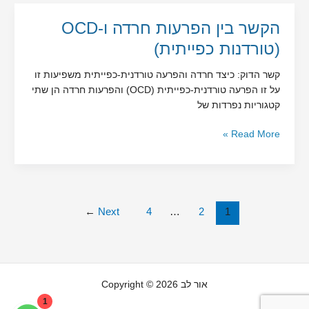
הקשר
הקשר בין הפרעות חרדה ו-OCD
בין
(טורדנות כפייתית)
הפרעות
חרדה
קשר הדוק: כיצד חרדה והפרעה טורדנית-כפייתית משפיעות זו
ו-
על זו הפרעה טורדנית-כפייתית (OCD) והפרעות חרדה הן שתי
OCD
קטגוריות נפרדות של
(טורדנות
כפייתית)
Read More »
←
Next
4
…
2
1
Copyright © 2026 אור לב
1