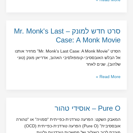
סרט
סרט חדש למונק – Mr. Monk's Last
חדש
Case: A Monk Movie
למונק
–
הסרט "Mr. Monk's Last Case: A Monk Movie" מחזיר אותנו
Mr.
אל הבלש האובססיבי-קומפולסיבי האהוב, אדריאן מונק (טוני
Monk's
שלהוב), שנים לאחר
Last
Case:
Read More »
A
Monk
Movie
Pure
Pure O – אוסידי טהור
O
המאבק השקט: הפרעה טורדנית-כפייתית "סמויה" או "טהורה
–
אובססיבית" (Pure O) הפרעה טורדנית-כפייתית (OCD)
אוסידי
מוכרת לרוב בשילוב של מחשבות טורדניות גלויות
טהור