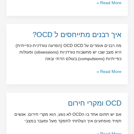
Read More »
OCD
איך
איך רבנים מתייחסים ל OCD?
רבנים
מה רבנים אומרים על OCD OCD (הפרעה טורדנית-כפייתית)
מתייחסים
היא מצב שבו יש מחשבות טורדניות (obsessions) ופעולות
ל
כפייתיות (compulsions).בעולם הדתי ובאה
OCD?
Read More »
OCD
OCD ומקרי חירום
ומקרי
‏אם יש תחום אחד בו הOCD לא נוגע, הוא מקרי חירום. אנשים
חירום
תמיד מופתעים איך הצלחתי לתפקד מעל ומעבר במצבי
Read More »