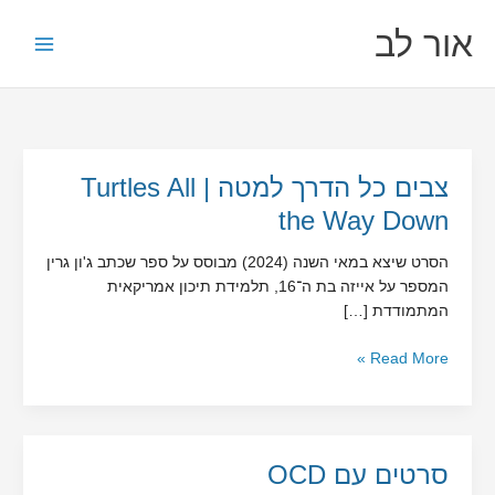
ילוג
לתוכן
אור לב
תוכן
צבים
צבים כל הדרך למטה | Turtles All
כל
the Way Down
הדרך
למטה
הסרט שיצא במאי השנה (2024) מבוסס על ספר שכתב ג'ון גרין
|
המספר על אייזה בת ה־16, תלמידת תיכון אמריקאית
Turtles
המתמודדת […]
All
the
Read More »
Way
Down
סרטים
סרטים עם OCD
עם